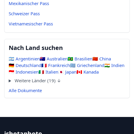
Mexikanischer Pass
Schweizer Pass
Vietnamesischer Pass
Nach Land suchen
🇦🇷
Argentinien
🇦🇺
Australien
🇧🇷
Brasilien
🇨🇳
China
🇩🇪
Deutschland
🇫🇷
Frankreich
🇬🇷
Griechenland
🇮🇳
Indien
🇮🇩
Indonesien
🇮🇹
Italien
🇯🇵
Japan
🇨🇦
Kanada
Weitere Länder (19) ↓
Alle Dokumente
ishotaphoto