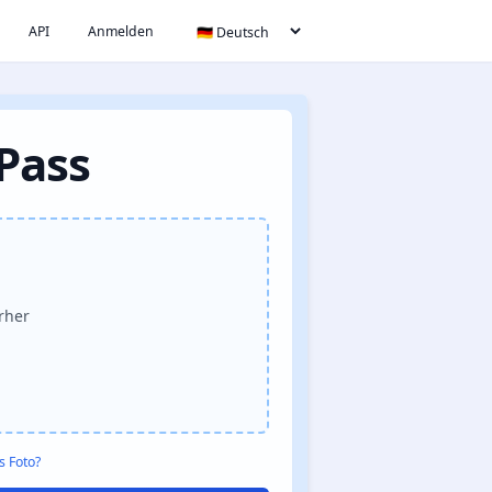
API
Anmelden
 Pass
erher
s Foto?