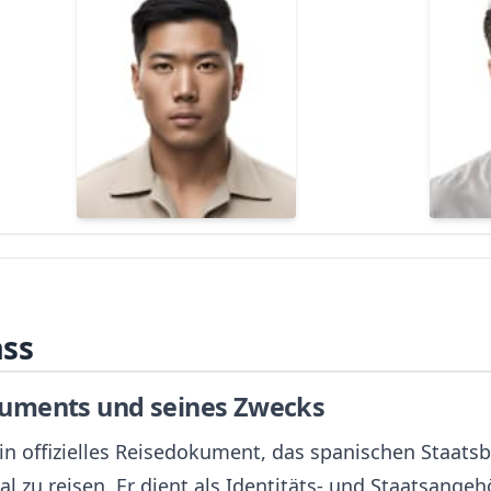
ass
uments und seines Zwecks
ein offizielles Reisedokument, das spanischen Staats
al zu reisen. Er dient als Identitäts- und Staatsang