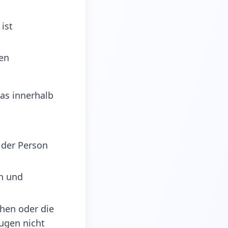
ist
len
as innerhalb
 der Person
en und
chen oder die
Augen nicht