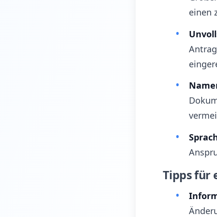
einen 
Unvol
Antrag
einger
Namen
Dokume
vermei
Sprac
Anspru
Tipps für
Inform
Änderu