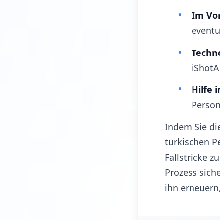
Im Vo
eventu
Techn
iShotA
Hilfe
Person
Indem Sie di
türkischen P
Fallstricke 
Prozess siche
ihn erneuern,