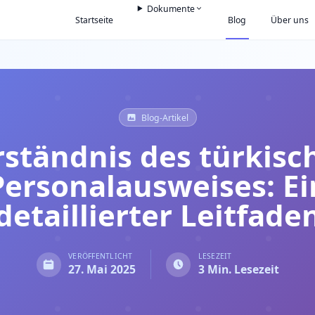
Dokumente
Startseite
Blog
Über uns
Blog-Artikel
rständnis des türkisc
Personalausweises: Ei
detaillierter Leitfade
VERÖFFENTLICHT
LESEZEIT
27. Mai 2025
3 Min. Lesezeit