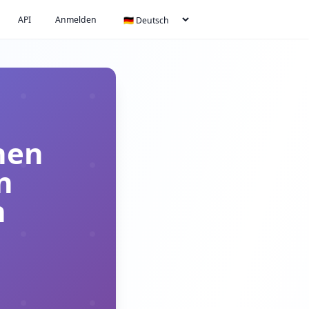
API
Anmelden
hen
n
n