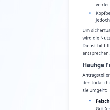
verdec
Kopfbe
jedoch
Um sicherzus
wird die Nut
Dienst hilft 
entsprechen,
Häufige F
Antragstelle
den türkisch
sie umgeht:
Falsch
Größen