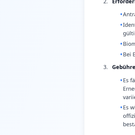
Erforde
Antr
Iden
gült
Biom
Bei 
Gebühre
Es f
Erne
varii
Es w
offi
best