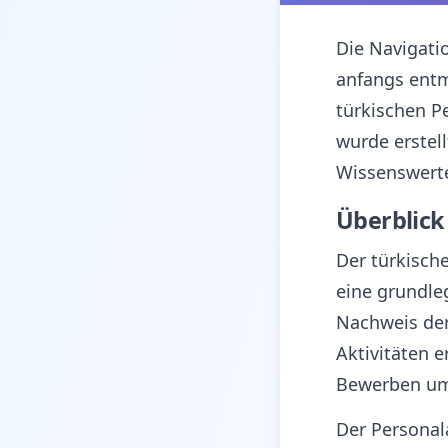
Die Navigati
anfangs entm
türkischen P
wurde erstell
Wissenswerte 
Überblick
Der türkische
eine grundleg
Nachweis der 
Aktivitäten 
Bewerben um 
Der Personal