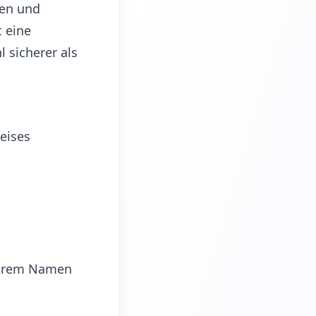
ren und
t eine
 sicherer als
eises
 ihrem Namen