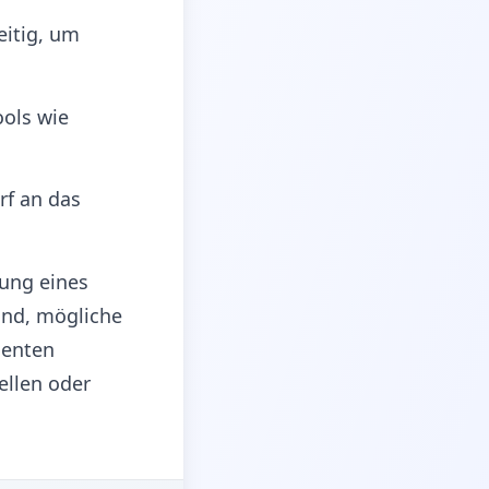
eitig, um
ools wie
arf an das
ung eines
ind, mögliche
ienten
ellen oder