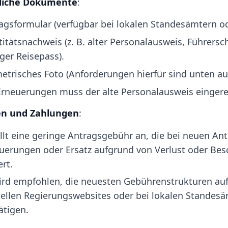
rliche Dokumente
:
agsformular (verfügbar bei lokalen Standesämtern od
titätsnachweis (z. B. alter Personalausweis, Führersc
iger Reisepass).
etrisches Foto (Anforderungen hierfür sind unten au
Erneuerungen muss der alte Personalausweis eingere
n und Zahlungen
:
ällt eine geringe Antragsgebühr an, die bei neuen An
uerungen oder Ersatz aufgrund von Verlust oder Be
ert.
ird empfohlen, die neuesten Gebührenstrukturen au
ziellen Regierungswebsites oder bei lokalen Standes
ätigen.