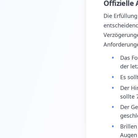
Offiziell
Die Erfüllung
entscheidend,
Verzögerunge
Anforderung
Das Fo
der le
Es sol
Der Hi
sollte
Der Ge
gesch
Brille
Augen 