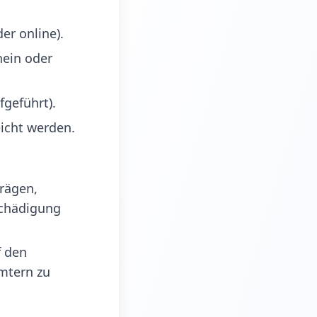
er online).
hein oder
fgeführt).
icht werden.
trägen,
schädigung
f den
ämtern zu