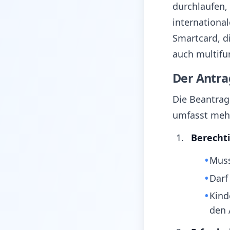
durchlaufen,
internationa
Smartcard, d
auch multifun
Der Antra
Die Beantrag
umfasst mehr
Berecht
Muss
Darf
Kind
den 