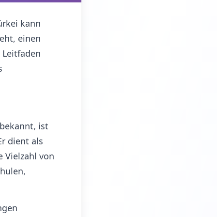
ürkei kann
eht, einen
 Leitfaden
s
 bekannt, ist
r dient als
e Vielzahl von
chulen,
ungen