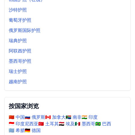
沙特护照
葡萄牙护照
俄罗斯国际护照
瑞典护照
阿联酋护照
墨西哥护照
瑞士护照
越南护照
按国家浏览
🇨🇳
中国
🇷🇺
俄罗斯
🇨🇦
加拿大
🇿🇦
南非
🇮🇳
印度
🇮🇩
印度尼西亚
🇹🇷
土耳其
🇪🇬
埃及
🇲🇽
墨西哥
🇧🇷
巴西
🇬🇷
希腊
🇩🇪
德国