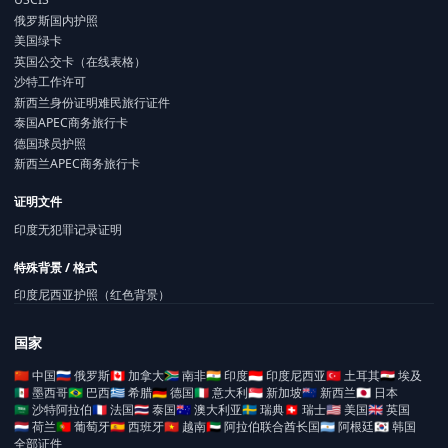
俄罗斯国内护照
美国绿卡
英国公交卡（在线表格）
沙特工作许可
新西兰身份证明难民旅行证件
泰国APEC商务旅行卡
德国球员护照
新西兰APEC商务旅行卡
证明文件
印度无犯罪记录证明
特殊背景 / 格式
印度尼西亚护照（红色背景）
国家
🇨🇳
中国
🇷🇺
俄罗斯
🇨🇦
加拿大
🇿🇦
南非
🇮🇳
印度
🇮🇩
印度尼西亚
🇹🇷
土耳其
🇪🇬
埃及
🇲🇽
墨西哥
🇧🇷
巴西
🇬🇷
希腊
🇩🇪
德国
🇮🇹
意大利
🇸🇬
新加坡
🇳🇿
新西兰
🇯🇵
日本
🇸🇦
沙特阿拉伯
🇫🇷
法国
🇹🇭
泰国
🇦🇺
澳大利亚
🇸🇪
瑞典
🇨🇭
瑞士
🇺🇸
美国
🇬🇧
英国
🇳🇱
荷兰
🇵🇹
葡萄牙
🇪🇸
西班牙
🇻🇳
越南
🇦🇪
阿拉伯联合酋长国
🇦🇷
阿根廷
🇰🇷
韩国
全部证件