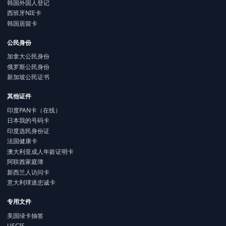
韩国外国人登记
西班牙NIE卡
韩国居留卡
公民身份
加拿大公民身份
俄罗斯公民身份
新加坡公民证书
其他证件
印度PAN卡（在线）
日本我的号码卡
印度选民身份证
法国健康卡
澳大利亚成人年龄证明卡
阿联酋家庭簿
新西兰人访问卡
意大利球迷忠诚卡
专用文件
美国绿卡抽签
USCIS