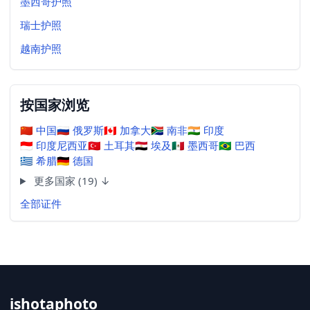
墨西哥护照
瑞士护照
越南护照
按国家浏览
🇨🇳
中国
🇷🇺
俄罗斯
🇨🇦
加拿大
🇿🇦
南非
🇮🇳
印度
🇮🇩
印度尼西亚
🇹🇷
土耳其
🇪🇬
埃及
🇲🇽
墨西哥
🇧🇷
巴西
🇬🇷
希腊
🇩🇪
德国
更多国家 (19) ↓
全部证件
ishotaphoto