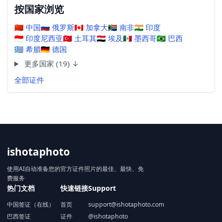
按国家浏览
🇨🇳
中国
🇷🇺
俄罗斯
🇨🇦
加拿大
🇿🇦
南非
🇮🇳
印度
🇮🇩
印度尼西亚
🇹🇷
土耳其
🇪🇬
埃及
🇲🇽
墨西哥
🇧🇷
巴西
🇬🇷
希腊
🇩🇪
德国
更多国家 (19) ↓
全部证件
ishotaphoto
使用AI自动准备您的官方证件照片的最佳、最快、免
费服务
热门文档
快速链接
Support
中国签证（在线）
首页
support@ishotaphoto.com
巴西签证
证件
@ishotaphoto