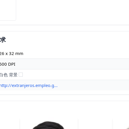
要求
26 x 32 mm
600 DPI
白色 背景
http://extranjeros.empleo.g...