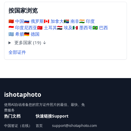
按国家浏览
🇨🇳
中国
🇷🇺
俄罗斯
🇨🇦
加拿大
🇿🇦
南非
🇮🇳
印度
🇮🇩
印度尼西亚
🇹🇷
土耳其
🇪🇬
埃及
🇲🇽
墨西哥
🇧🇷
巴西
🇬🇷
希腊
🇩🇪
德国
更多国家 (19) ↓
全部证件
ishotaphoto
使用AI自动准备您的官方证件照片的最佳、最快、免
费服务
热门文档
快速链接
Support
中国签证（在线）
首页
support@ishotaphoto.com