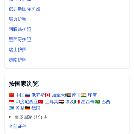
俄罗斯国际护照
瑞典护照
阿联酋护照
墨西哥护照
瑞士护照
越南护照
按国家浏览
🇨🇳
中国
🇷🇺
俄罗斯
🇨🇦
加拿大
🇿🇦
南非
🇮🇳
印度
🇮🇩
印度尼西亚
🇹🇷
土耳其
🇪🇬
埃及
🇲🇽
墨西哥
🇧🇷
巴西
🇬🇷
希腊
🇩🇪
德国
更多国家 (19) ↓
全部证件