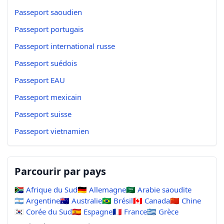
Passeport saoudien
Passeport portugais
Passeport international russe
Passeport suédois
Passeport EAU
Passeport mexicain
Passeport suisse
Passeport vietnamien
Parcourir par pays
🇿🇦
Afrique du Sud
🇩🇪
Allemagne
🇸🇦
Arabie saoudite
🇦🇷
Argentine
🇦🇺
Australie
🇧🇷
Brésil
🇨🇦
Canada
🇨🇳
Chine
🇰🇷
Corée du Sud
🇪🇸
Espagne
🇫🇷
France
🇬🇷
Grèce