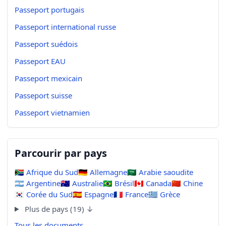
Passeport portugais
Passeport international russe
Passeport suédois
Passeport EAU
Passeport mexicain
Passeport suisse
Passeport vietnamien
Parcourir par pays
🇿🇦
Afrique du Sud
🇩🇪
Allemagne
🇸🇦
Arabie saoudite
🇦🇷
Argentine
🇦🇺
Australie
🇧🇷
Brésil
🇨🇦
Canada
🇨🇳
Chine
🇰🇷
Corée du Sud
🇪🇸
Espagne
🇫🇷
France
🇬🇷
Grèce
Plus de pays (19) ↓
Tous les documents