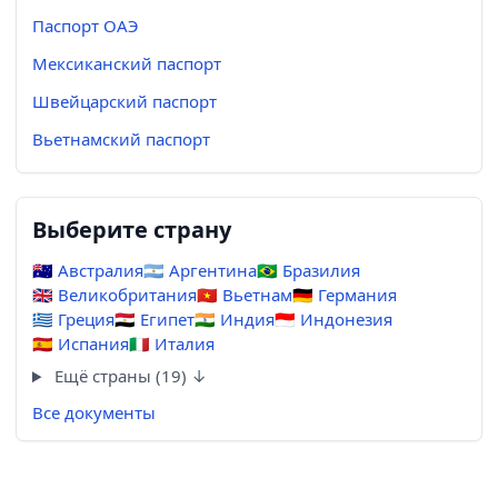
Паспорт ОАЭ
Мексиканский паспорт
Швейцарский паспорт
Вьетнамский паспорт
Выберите страну
🇦🇺
Австралия
🇦🇷
Аргентина
🇧🇷
Бразилия
🇬🇧
Великобритания
🇻🇳
Вьетнам
🇩🇪
Германия
🇬🇷
Греция
🇪🇬
Египет
🇮🇳
Индия
🇮🇩
Индонезия
🇪🇸
Испания
🇮🇹
Италия
Ещё страны (19) ↓
Все документы