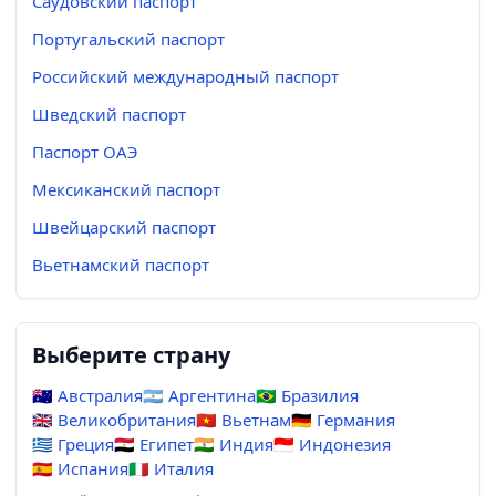
Саудовский паспорт
Португальский паспорт
Российский международный паспорт
Шведский паспорт
Паспорт ОАЭ
Мексиканский паспорт
Швейцарский паспорт
Вьетнамский паспорт
Выберите страну
🇦🇺
Австралия
🇦🇷
Аргентина
🇧🇷
Бразилия
🇬🇧
Великобритания
🇻🇳
Вьетнам
🇩🇪
Германия
🇬🇷
Греция
🇪🇬
Египет
🇮🇳
Индия
🇮🇩
Индонезия
🇪🇸
Испания
🇮🇹
Италия