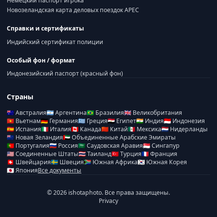
Немецкий паспорт игрока
Новозеландская карта деловых поездок APEC
Справки и сертификаты
Индийский сертификат полиции
Особый фон / формат
Индонезийский паспорт (красный фон)
Страны
🇦🇺
Австралия
🇦🇷
Аргентина
🇧🇷
Бразилия
🇬🇧
Великобритания
🇻🇳
Вьетнам
🇩🇪
Германия
🇬🇷
Греция
🇪🇬
Египет
🇮🇳
Индия
🇮🇩
Индонезия
🇪🇸
Испания
🇮🇹
Италия
🇨🇦
Канада
🇨🇳
Китай
🇲🇽
Мексика
🇳🇱
Нидерланды
🇳🇿
Новая Зеландия
🇦🇪
Объединенные Арабские Эмираты
🇵🇹
Португалия
🇷🇺
Россия
🇸🇦
Саудовская Аравия
🇸🇬
Сингапур
🇺🇸
Соединенные Штаты
🇹🇭
Таиланд
🇹🇷
Турция
🇫🇷
Франция
🇨🇭
Швейцария
🇸🇪
Швеция
🇿🇦
Южная Африка
🇰🇷
Южная Корея
🇯🇵
Япония
Все документы
© 2026 ishotaphoto. Все права защищены.
Privacy