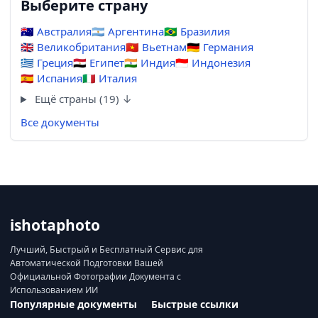
Выберите страну
🇦🇺
Австралия
🇦🇷
Аргентина
🇧🇷
Бразилия
🇬🇧
Великобритания
🇻🇳
Вьетнам
🇩🇪
Германия
🇬🇷
Греция
🇪🇬
Египет
🇮🇳
Индия
🇮🇩
Индонезия
🇪🇸
Испания
🇮🇹
Италия
Ещё страны (19) ↓
Все документы
ishotaphoto
Лучший, Быстрый и Бесплатный Сервис для
Автоматической Подготовки Вашей
Официальной Фотографии Документа с
Использованием ИИ
Популярные документы
Быстрые ссылки