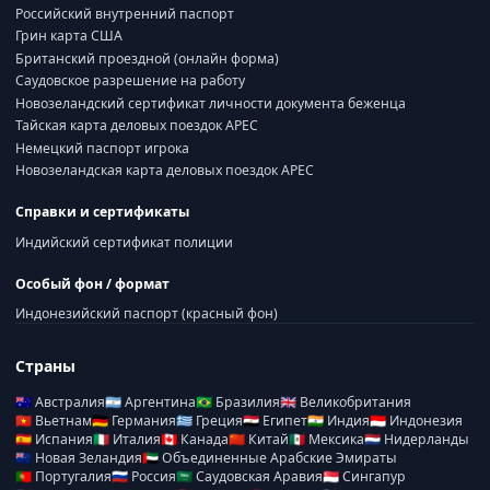
Российский внутренний паспорт
Грин карта США
Британский проездной (онлайн форма)
Саудовское разрешение на работу
Новозеландский сертификат личности документа беженца
Тайская карта деловых поездок APEC
Немецкий паспорт игрока
Новозеландская карта деловых поездок APEC
Справки и сертификаты
Индийский сертификат полиции
Особый фон / формат
Индонезийский паспорт (красный фон)
Страны
🇦🇺
Австралия
🇦🇷
Аргентина
🇧🇷
Бразилия
🇬🇧
Великобритания
🇻🇳
Вьетнам
🇩🇪
Германия
🇬🇷
Греция
🇪🇬
Египет
🇮🇳
Индия
🇮🇩
Индонезия
🇪🇸
Испания
🇮🇹
Италия
🇨🇦
Канада
🇨🇳
Китай
🇲🇽
Мексика
🇳🇱
Нидерланды
🇳🇿
Новая Зеландия
🇦🇪
Объединенные Арабские Эмираты
🇵🇹
Португалия
🇷🇺
Россия
🇸🇦
Саудовская Аравия
🇸🇬
Сингапур