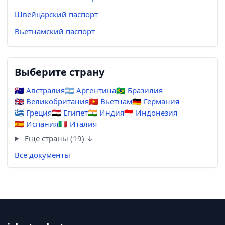
Швейцарский паспорт
Вьетнамский паспорт
Выберите страну
🇦🇺
Австралия
🇦🇷
Аргентина
🇧🇷
Бразилия
🇬🇧
Великобритания
🇻🇳
Вьетнам
🇩🇪
Германия
🇬🇷
Греция
🇪🇬
Египет
🇮🇳
Индия
🇮🇩
Индонезия
🇪🇸
Испания
🇮🇹
Италия
Ещё страны (19) ↓
Все документы