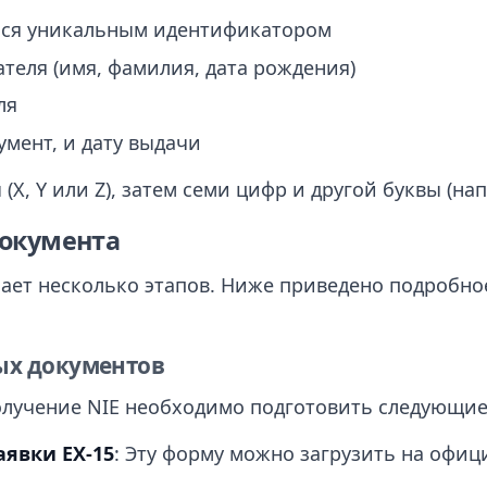
йся уникальным идентификатором
теля (имя, фамилия, дата рождения)
ля
мент, и дату выдачи
(X, Y или Z), затем семи цифр и другой буквы (на
документа
ает несколько этапов. Ниже приведено подробное
ых документов
олучение NIE необходимо подготовить следующие
явки EX-15
: Эту форму можно загрузить на офиц