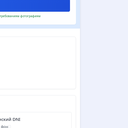
 требованиям фотографиям
нский DNI
 фон