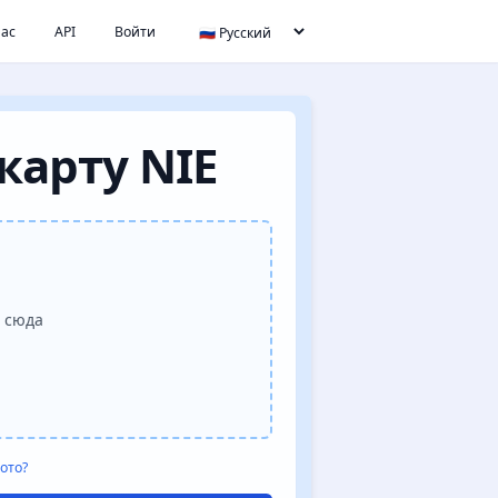
нас
API
Войти
карту NIE
 сюда
ото?