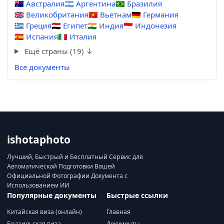
🇦🇺
Австралия
🇦🇷
Аргентина
🇧🇷
Бразилия
🇬🇧
Великобритания
🇻🇳
Вьетнам
🇩🇪
Германия
🇬🇷
Греция
🇪🇬
Египет
🇮🇳
Индия
🇮🇩
Индонезия
🇪🇸
Испания
🇮🇹
Италия
Ещё страны (19) ↓
Все документы
ishotaphoto
Лучший, Быстрый и Бесплатный Сервис для
Автоматической Подготовки Вашей
Официальной Фотографии Документа с
Использованием ИИ
Популярные документы
Быстрые ссылки
Китайская виза (онлайн)
Главная
Бразильская виза
Документы