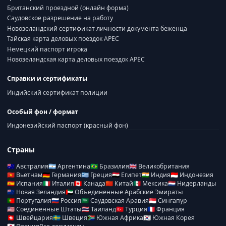
Британский проездной (онлайн форма)
Саудовское разрешение на работу
Новозеландский сертификат личности документа беженца
Тайская карта деловых поездок APEC
Немецкий паспорт игрока
Новозеландская карта деловых поездок APEC
Справки и сертификаты
Индийский сертификат полиции
Особый фон / формат
Индонезийский паспорт (красный фон)
Страны
🇦🇺
Австралия
🇦🇷
Аргентина
🇧🇷
Бразилия
🇬🇧
Великобритания
🇻🇳
Вьетнам
🇩🇪
Германия
🇬🇷
Греция
🇪🇬
Египет
🇮🇳
Индия
🇮🇩
Индонезия
🇪🇸
Испания
🇮🇹
Италия
🇨🇦
Канада
🇨🇳
Китай
🇲🇽
Мексика
🇳🇱
Нидерланды
🇳🇿
Новая Зеландия
🇦🇪
Объединенные Арабские Эмираты
🇵🇹
Португалия
🇷🇺
Россия
🇸🇦
Саудовская Аравия
🇸🇬
Сингапур
🇺🇸
Соединенные Штаты
🇹🇭
Таиланд
🇹🇷
Турция
🇫🇷
Франция
🇨🇭
Швейцария
🇸🇪
Швеция
🇿🇦
Южная Африка
🇰🇷
Южная Корея