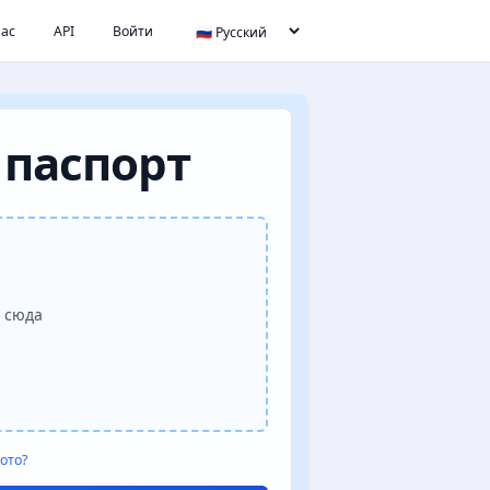
нас
API
Войти
 паспорт
 сюда
ото?