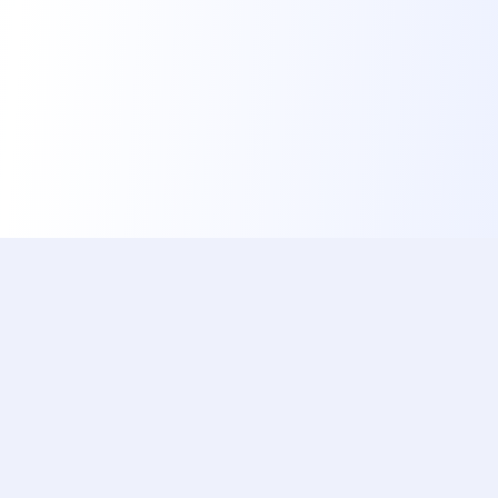
ishotaphoto
Лучший, Быстрый и Бесплатный Сервис для
Автоматической Подготовки Вашей
Официальной Фотографии Документа с
Использованием ИИ
Популярные документы
Быстрые ссылки