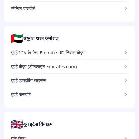
स्पेनिश पासपोर्ट
🇦🇪
संयुक्त अरब अमीरात
यूएई ICA के लिए Emirates ID निवास वीज़ा
यूएई वीज़ा (ऑनलाइन Emirates.com)
यूएई ड्राइविंग लाइसेंस
यूएई पासपोर्ट
🇬🇧
यूनाइटेड किंगडम
यूके वीज़ा