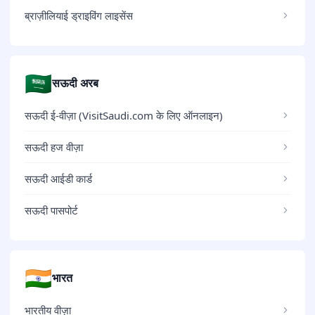
ब्राज़ीलियाई ड्राइविंग लाइसेंस
🇸🇦
सऊदी अरब
सऊदी ई-वीज़ा (VisitSaudi.com के लिए ऑनलाइन)
सऊदी हज वीज़ा
सऊदी आईडी कार्ड
सऊदी पासपोर्ट
🇮🇳
भारत
भारतीय वीज़ा