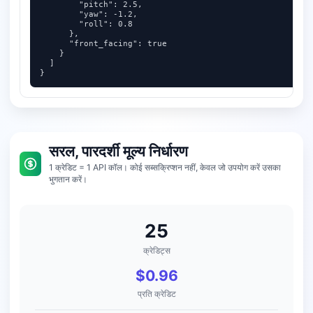
        "pitch": 2.5,

        "yaw": -1.2,

        "roll": 0.8

      },

      "front_facing": true

    }

  ]

}
सरल, पारदर्शी मूल्य निर्धारण
1 क्रेडिट = 1 API कॉल। कोई सब्सक्रिप्शन नहीं, केवल जो उपयोग करें उसका
भुगतान करें।
25
क्रेडिट्स
$0.96
प्रति क्रेडिट