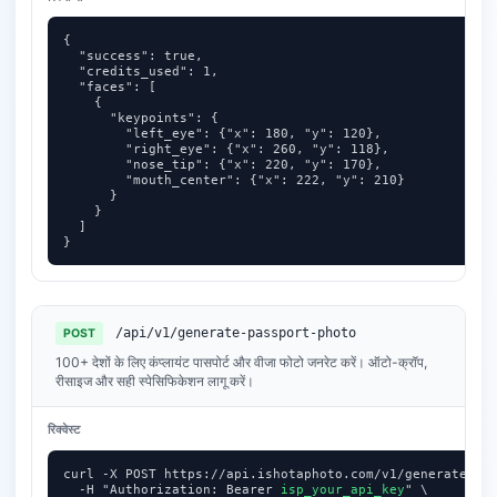
{

  "success": true,

  "credits_used": 1,

  "faces": [

    {

      "keypoints": {

        "left_eye": {"x": 180, "y": 120},

        "right_eye": {"x": 260, "y": 118},

        "nose_tip": {"x": 220, "y": 170},

        "mouth_center": {"x": 222, "y": 210}

      }

    }

  ]

}
/api/v1/generate-passport-photo
POST
100+ देशों के लिए कंप्लायंट पासपोर्ट और वीजा फोटो जनरेट करें। ऑटो-क्रॉप,
रीसाइज और सही स्पेसिफिकेशन लागू करें।
रिक्वेस्ट
curl -X POST https://api.ishotaphoto.com/v1/generate-pas
  -H "Authorization: Bearer 
isp_your_api_key
" \
