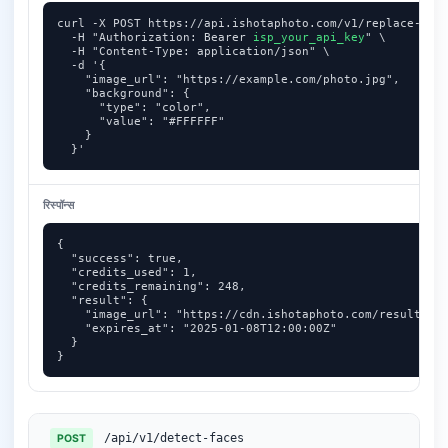
curl -X POST https://api.ishotaphoto.com/v1/replace-back
  -H "Authorization: Bearer 
isp_your_api_key
" \

  -H "Content-Type: application/json" \

  -d '{

    "image_url": "https://example.com/photo.jpg",

    "background": {

      "type": "color",

      "value": "#FFFFFF"

    }

  }'
रिस्पॉन्स
{

  "success": true,

  "credits_used": 1,

  "credits_remaining": 248,

  "result": {

    "image_url": "https://cdn.ishotaphoto.com/results/de
    "expires_at": "2025-01-08T12:00:00Z"

  }

}
/api/v1/detect-faces
POST