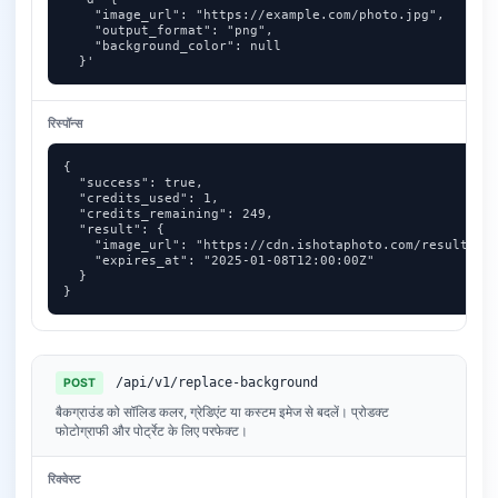
    "image_url": "https://example.com/photo.jpg",

    "output_format": "png",

    "background_color": null

  }'
रिस्पॉन्स
{

  "success": true,

  "credits_used": 1,

  "credits_remaining": 249,

  "result": {

    "image_url": "https://cdn.ishotaphoto.com/results/ab
    "expires_at": "2025-01-08T12:00:00Z"

  }

}
/api/v1/replace-background
POST
बैकग्राउंड को सॉलिड कलर, ग्रेडिएंट या कस्टम इमेज से बदलें। प्रोडक्ट
फोटोग्राफी और पोर्ट्रेट के लिए परफेक्ट।
रिक्वेस्ट