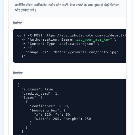
बाउंडिंग बॉक्स, कॉन्फिडेंस स्कोर और मल्टी-फेस सपोर्ट के साथ इमेज में चेहरे डिटेक्ट
और लोकेट करें।
रिक्वेस्ट
curl -X POST https://api.ishotaphoto.com/v1/detect-faces
  -H "Authorization: Bearer 
isp_your_api_key
" \

  -H "Content-Type: application/json" \

  -d '{

    "image_url": "https://example.com/photo.jpg"

  }'
रिस्पॉन्स
{

  "success": true,

  "credits_used": 1,

  "faces": [

    {

      "confidence": 0.98,

      "bounding_box": {

        "x": 120, "y": 80,

        "width": 200, "height": 250

      }

    }

  ]
