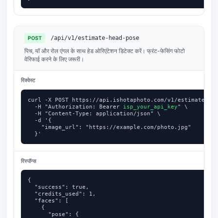
/api/v1/estimate-head-pose
POST
पिच, यॉ और रोल एंगल के साथ हेड ओरिएंटेशन डिटेक्ट करें। फ्रंट-फेसिंग फोटो
वेरिफाई करने के लिए जरूरी।
रिक्वेस्ट
curl -X POST https://api.ishotaphoto.com/v1/estimate-hea
  -H "Authorization: Bearer 
isp_your_api_key
" \

  -H "Content-Type: application/json" \

  -d '{

    "image_url": "https://example.com/photo.jpg"

  }'
रिस्पॉन्स
{

  "success": true,

  "credits_used": 1,

  "faces": [

    {

      "pose": {
