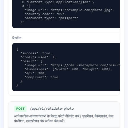
  -H "Content-Type: application/json" \

  -d '{

    "image_url": "https://example.com/photo.jpg",

    "country_code": "US",

    "document_type": "passport"

  }'
रिस्पॉन्स
{

  "success": true,

  "credits_used": 1,

  "result": {

    "image_url": "https://cdn.ishotaphoto.com/results/gh
    "dimensions": {"width": 600, "height": 600},

    "dpi": 300,

    "compliant": true

  }

}
/api/v1/validate-photo
POST
आधिकारिक आवश्यकताओं के विरुद्ध फोटो वैलिडेट करें। डाइमेंशन, बैकग्राउंड, फेस
पोजीशन, एक्सप्रेशन और अधिक चेक करें।