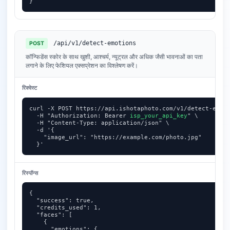
}
/api/v1/detect-emotions
POST
कॉन्फिडेंस स्कोर के साथ खुशी, आश्चर्य, न्यूट्रल और अधिक जैसी भावनाओं का पता
लगाने के लिए फेशियल एक्सप्रेशन का विश्लेषण करें।
रिक्वेस्ट
curl -X POST https://api.ishotaphoto.com/v1/detect-emoti
  -H "Authorization: Bearer 
isp_your_api_key
" \

  -H "Content-Type: application/json" \

  -d '{

    "image_url": "https://example.com/photo.jpg"

  }'
रिस्पॉन्स
{

  "success": true,

  "credits_used": 1,

  "faces": [

    {

      "emotions": {
