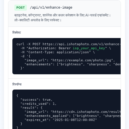
/api/v1/enhance-image
POST
ब्राइटनेस, कॉन्ट्रास्ट, शार्पनेस और कलर करेक्शन के लिए AI-पावर्ड एन्हांसमेंट।
लो-क्वालिटी अपलोड के लिए परफेक्ट।
रिक्वेस्ट
curl -X POST https://api.ishotaphoto.com/v1/enhance-imag
  -H "Authorization: Bearer 
isp_your_api_key
" \

  -H "Content-Type: application/json" \

  -d '{

    "image_url": "https://example.com/photo.jpg",

    "enhancements": ["brightness", "sharpness", "denoise
  }'
रिस्पॉन्स
{

  "success": true,

  "credits_used": 1,

  "result": {

    "image_url": "https://cdn.ishotaphoto.com/results/jk
    "enhancements_applied": ["brightness", "sharpness", 
    "expires_at": "2025-01-08T12:00:00Z"

  }

}