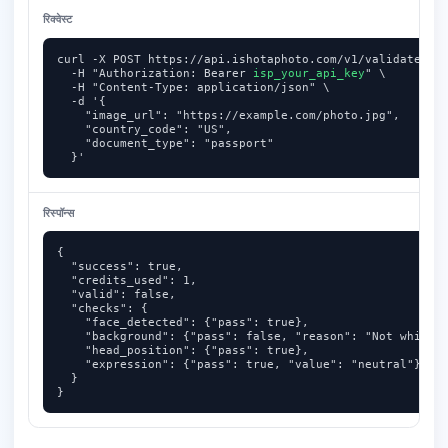
रिक्वेस्ट
curl -X POST https://api.ishotaphoto.com/v1/validate-pho
  -H "Authorization: Bearer 
isp_your_api_key
" \

  -H "Content-Type: application/json" \

  -d '{

    "image_url": "https://example.com/photo.jpg",

    "country_code": "US",

    "document_type": "passport"

  }'
रिस्पॉन्स
{

  "success": true,

  "credits_used": 1,

  "valid": false,

  "checks": {

    "face_detected": {"pass": true},

    "background": {"pass": false, "reason": "Not white"}
    "head_position": {"pass": true},

    "expression": {"pass": true, "value": "neutral"}

  }

}