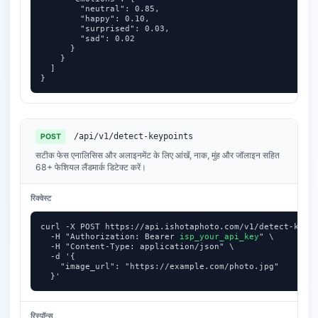
        "neutral": 0.85,

        "happy": 0.10,

        "surprised": 0.03,

        "sad": 0.02

      }

    }

  ]

}
/api/v1/detect-keypoints
POST
सटीक फेस एनालिसिस और अलाइनमेंट के लिए आंखें, नाक, मुंह और जॉलाइन सहित
68+ फेशियल लैंडमार्क डिटेक्ट करें।
रिक्वेस्ट
curl -X POST https://api.ishotaphoto.com/v1/detect-keypo
  -H "Authorization: Bearer 
isp_your_api_key
" \

  -H "Content-Type: application/json" \

  -d '{

    "image_url": "https://example.com/photo.jpg"

  }'
रिस्पॉन्स