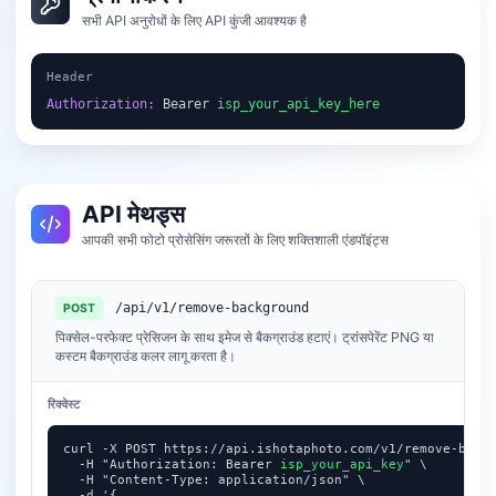
सभी API अनुरोधों के लिए API कुंजी आवश्यक है
Header
Authorization:
 Bearer 
isp_your_api_key_here
API मेथड्स
आपकी सभी फोटो प्रोसेसिंग जरूरतों के लिए शक्तिशाली एंडपॉइंट्स
/api/v1/remove-background
POST
पिक्सेल-परफेक्ट प्रेसिजन के साथ इमेज से बैकग्राउंड हटाएं। ट्रांसपेरेंट PNG या
कस्टम बैकग्राउंड कलर लागू करता है।
रिक्वेस्ट
curl -X POST https://api.ishotaphoto.com/v1/remove-backg
  -H "Authorization: Bearer 
isp_your_api_key
" \

  -H "Content-Type: application/json" \

  -d '{
