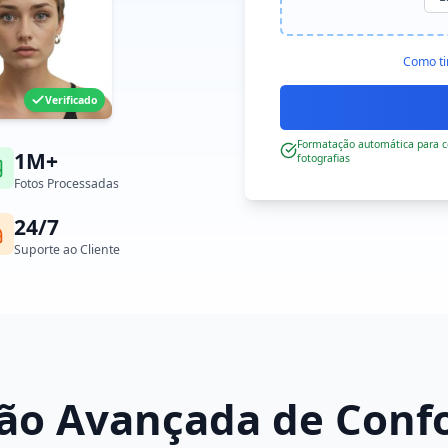
Como ti
Verificado
Formatação automática para co
1M+
fotografias
Fotos Processadas
24/7
Suporte ao Cliente
ção Avançada de Con