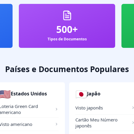
500+
Tipos de Documentos
Países e Documentos Populares
🇺🇸
🇯🇵
Estados Unidos
Japão
Loteria Green Card
Visto japonês
americano
Cartão Meu Número
Visto americano
japonês