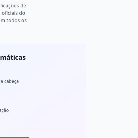
ificações de
oficiais do
em todos os
omáticas
da cabeça
ação