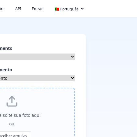
bre
API
Entrar
umento
umento
e solte sua foto aqui
ou
scolher arquivo