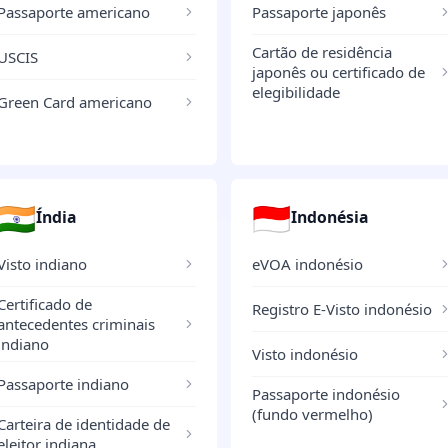
Passaporte americano
Passaporte japonês
Cartão de residência
USCIS
japonês ou certificado de
elegibilidade
Green Card americano
🇮🇳
🇮🇩
Índia
Indonésia
Visto indiano
eVOA indonésio
Certificado de
Registro E-Visto indonésio
antecedentes criminais
indiano
Visto indonésio
Passaporte indiano
Passaporte indonésio
(fundo vermelho)
Carteira de identidade de
eleitor indiana