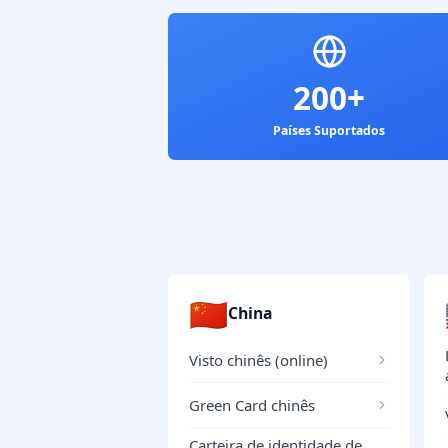
200+
Países Suportados
🇨🇳
China
Visto chinês (online)
Green Card chinês
Carteira de identidade de