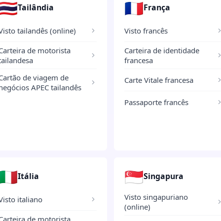
🇹🇭
🇫🇷
Tailândia
França
Visto tailandês (online)
Visto francês
Carteira de motorista
Carteira de identidade
tailandesa
francesa
Cartão de viagem de
Carte Vitale francesa
negócios APEC tailandês
Passaporte francês
🇮🇹
🇸🇬
Itália
Singapura
Visto singapuriano
Visto italiano
(online)
Carteira de motorista