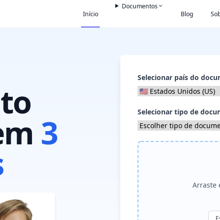
Documentos
Início
Blog
So
Selecionar país do doc
to
Selecionar tipo de doc
 em
3
s
Arraste 
E