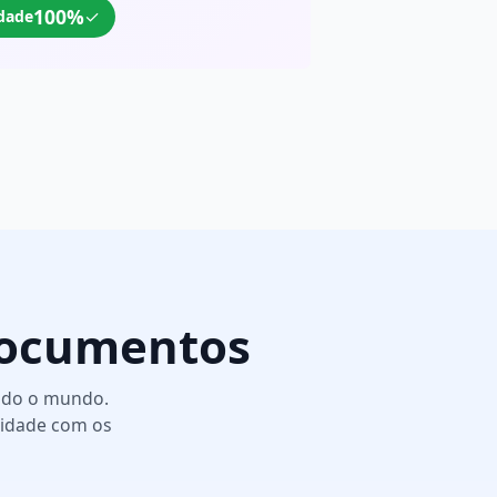
100%
✓
dade
 Documentos
todo o mundo.
midade com os