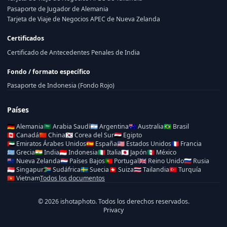
Pasaporte de Jugador de Alemania
Tarjeta de Viaje de Negocios APEC de Nueva Zelanda
Certificados
Certificado de Antecedentes Penales de India
Fondo / formato específico
Pasaporte de Indonesia (Fondo Rojo)
Países
🇩🇪
Alemania
🇸🇦
Arabia Saudí
🇦🇷
Argentina
🇦🇺
Australia
🇧🇷
Brasil
🇨🇦
Canadá
🇨🇳
China
🇰🇷
Corea del Sur
🇪🇬
Egipto
🇦🇪
Emiratos Árabes Unidos
🇪🇸
España
🇺🇸
Estados Unidos
🇫🇷
Francia
🇬🇷
Grecia
🇮🇳
India
🇮🇩
Indonesia
🇮🇹
Italia
🇯🇵
Japón
🇲🇽
México
🇳🇿
Nueva Zelanda
🇳🇱
Países Bajos
🇵🇹
Portugal
🇬🇧
Reino Unido
🇷🇺
Rusia
🇸🇬
Singapur
🇿🇦
Sudáfrica
🇸🇪
Suecia
🇨🇭
Suiza
🇹🇭
Tailandia
🇹🇷
Turquía
🇻🇳
Vietnam
Todos los documentos
© 2026 ishotaphoto. Todos los derechos reservados.
Privacy