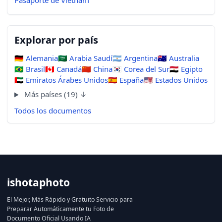
Explorar por país
🇩🇪
Alemania
🇸🇦
Arabia Saudí
🇦🇷
Argentina
🇦🇺
Australia
🇧🇷
Brasil
🇨🇦
Canadá
🇨🇳
China
🇰🇷
Corea del Sur
🇪🇬
Egipto
🇦🇪
Emiratos Árabes Unidos
🇪🇸
España
🇺🇸
Estados Unidos
Más países (19) ↓
Todos los documentos
ishotaphoto
El Mejor, Más Rápido y Gratuito Servicio para
Preparar Automáticamente tu Foto de
Documento Oficial Usando IA