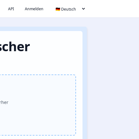
API
Anmelden
scher
erher