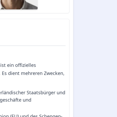
t ein offizielles
. Es dient mehreren Zwecken,
erländischer Staatsbürger und
kgeschäfte und
nion (EU) und des Schengen-