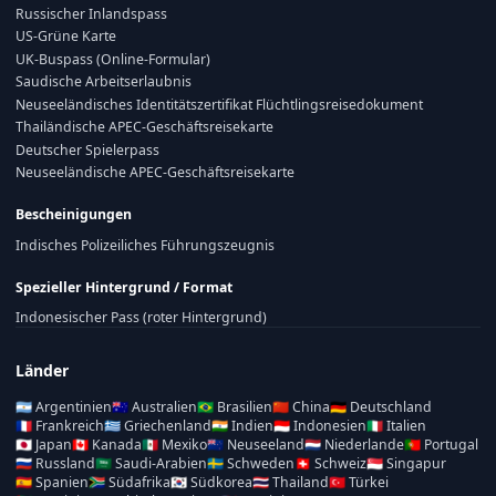
Russischer Inlandspass
US-Grüne Karte
UK-Buspass (Online-Formular)
Saudische Arbeitserlaubnis
Neuseeländisches Identitätszertifikat Flüchtlingsreisedokument
Thailändische APEC-Geschäftsreisekarte
Deutscher Spielerpass
Neuseeländische APEC-Geschäftsreisekarte
Bescheinigungen
Indisches Polizeiliches Führungszeugnis
Spezieller Hintergrund / Format
Indonesischer Pass (roter Hintergrund)
Länder
🇦🇷
Argentinien
🇦🇺
Australien
🇧🇷
Brasilien
🇨🇳
China
🇩🇪
Deutschland
🇫🇷
Frankreich
🇬🇷
Griechenland
🇮🇳
Indien
🇮🇩
Indonesien
🇮🇹
Italien
🇯🇵
Japan
🇨🇦
Kanada
🇲🇽
Mexiko
🇳🇿
Neuseeland
🇳🇱
Niederlande
🇵🇹
Portugal
🇷🇺
Russland
🇸🇦
Saudi-Arabien
🇸🇪
Schweden
🇨🇭
Schweiz
🇸🇬
Singapur
🇪🇸
Spanien
🇿🇦
Südafrika
🇰🇷
Südkorea
🇹🇭
Thailand
🇹🇷
Türkei