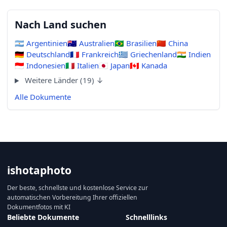
Nach Land suchen
🇦🇷
Argentinien
🇦🇺
Australien
🇧🇷
Brasilien
🇨🇳
China
🇩🇪
Deutschland
🇫🇷
Frankreich
🇬🇷
Griechenland
🇮🇳
Indien
🇮🇩
Indonesien
🇮🇹
Italien
🇯🇵
Japan
🇨🇦
Kanada
Weitere Länder (19) ↓
Alle Dokumente
ishotaphoto
Der beste, schnellste und kostenlose Service zur
automatischen Vorbereitung Ihrer offiziellen
Dokumentfotos mit KI
Beliebte Dokumente
Schnelllinks