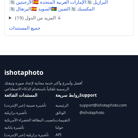
البرازيل
🇧🇷
الإمارات العربية المتحدة
🇦🇪
الأرجنتين
🇦🇷
المكسيك
🇲🇽
الصين
🇨🇳
السويد
🇸🇪
البرتغال
🇵🇹
المزيد من الدول (19) ↓
جميع المستندات
ishotaphoto
أفضل وأسرع وأكثر خدمة مجانية لإعداد صورة وثيقتك
الرسمية تلقائياً باستخدام الذكاء الاصطناعي
Support
روابط سريعة
المستندات الشائعة
support@ishotaphoto.com
الرئيسية
تأشيرة صينية (عبر الإنترنت)
@ishotaphoto
الوثائق
تأشيرة برازيلية
التقييمات
يانصيب البطاقة الخضراء الأمريكية
حولنا
تأشيرة يابانية
API
تأشيرة برازيلية (عبر الإنترنت)