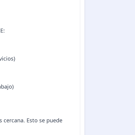
E:
vicios)
abajo)
s cercana. Esto se puede