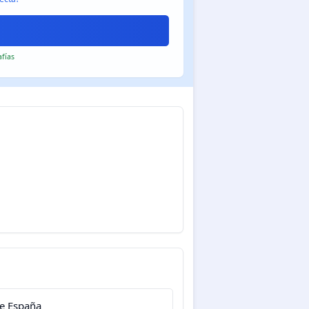
afías
e España