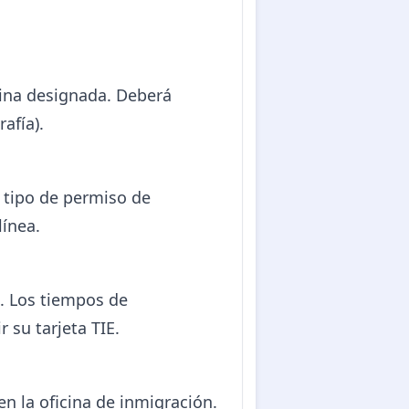
icina designada. Deberá
afía).
l tipo de permiso de
línea.
a. Los tiempos de
su tarjeta TIE.
en la oficina de inmigración.