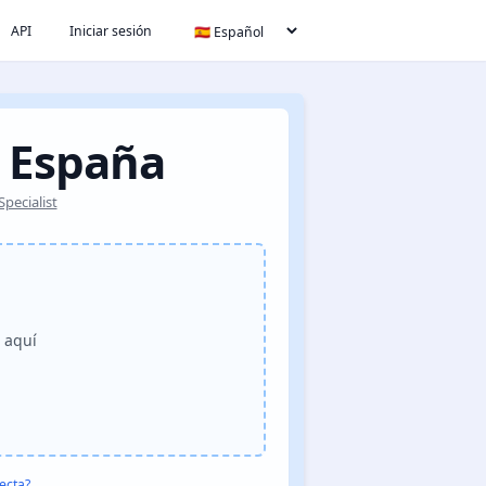
API
Iniciar sesión
e España
pecialist
o aquí
ecta?