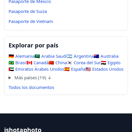
Pasaporte de México
Pasaporte de Suiza
Pasaporte de Vietnam
Explorar por país
🇩🇪
Alemania
🇸🇦
Arabia Saudí
🇦🇷
Argentina
🇦🇺
Australia
🇧🇷
Brasil
🇨🇦
Canadá
🇨🇳
China
🇰🇷
Corea del Sur
🇪🇬
Egipto
🇦🇪
Emiratos Árabes Unidos
🇪🇸
España
🇺🇸
Estados Unidos
Más países (19) ↓
Todos los documentos
ishotaphoto