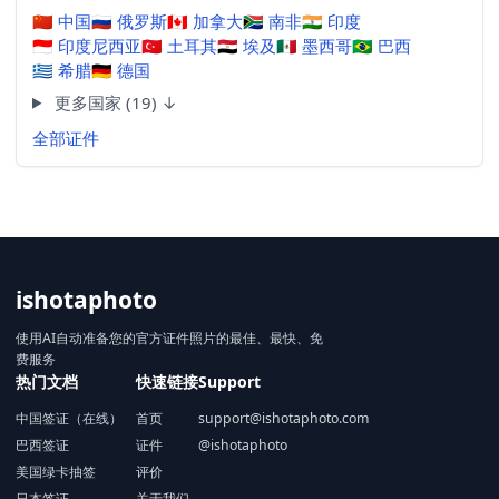
🇨🇳
中国
🇷🇺
俄罗斯
🇨🇦
加拿大
🇿🇦
南非
🇮🇳
印度
🇮🇩
印度尼西亚
🇹🇷
土耳其
🇪🇬
埃及
🇲🇽
墨西哥
🇧🇷
巴西
🇬🇷
希腊
🇩🇪
德国
更多国家 (19) ↓
全部证件
ishotaphoto
使用AI自动准备您的官方证件照片的最佳、最快、免
费服务
热门文档
快速链接
Support
中国签证（在线）
首页
support@ishotaphoto.com
巴西签证
证件
@ishotaphoto
美国绿卡抽签
评价
日本签证
关于我们