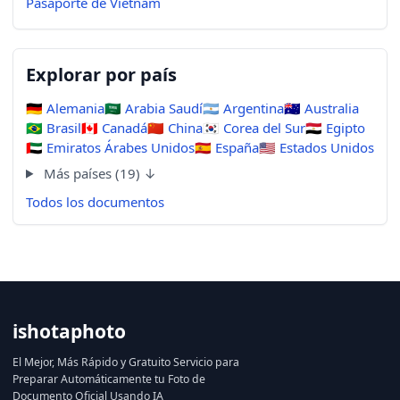
Pasaporte de Vietnam
Explorar por país
🇩🇪
Alemania
🇸🇦
Arabia Saudí
🇦🇷
Argentina
🇦🇺
Australia
🇧🇷
Brasil
🇨🇦
Canadá
🇨🇳
China
🇰🇷
Corea del Sur
🇪🇬
Egipto
🇦🇪
Emiratos Árabes Unidos
🇪🇸
España
🇺🇸
Estados Unidos
Más países (19) ↓
Todos los documentos
ishotaphoto
El Mejor, Más Rápido y Gratuito Servicio para
Preparar Automáticamente tu Foto de
Documento Oficial Usando IA