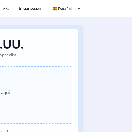
API
Iniciar sesión
.UU.
pecialist
o aquí
ecta?