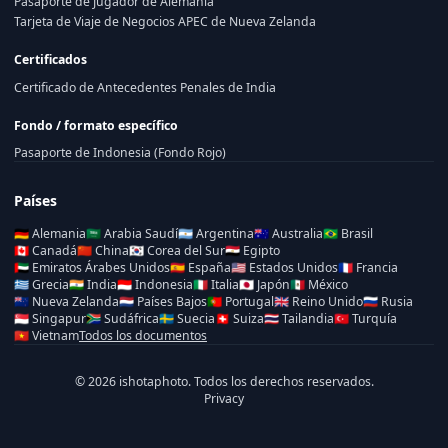
Pasaporte de Jugador de Alemania
Tarjeta de Viaje de Negocios APEC de Nueva Zelanda
Certificados
Certificado de Antecedentes Penales de India
Fondo / formato específico
Pasaporte de Indonesia (Fondo Rojo)
Países
🇩🇪
Alemania
🇸🇦
Arabia Saudí
🇦🇷
Argentina
🇦🇺
Australia
🇧🇷
Brasil
🇨🇦
Canadá
🇨🇳
China
🇰🇷
Corea del Sur
🇪🇬
Egipto
🇦🇪
Emiratos Árabes Unidos
🇪🇸
España
🇺🇸
Estados Unidos
🇫🇷
Francia
🇬🇷
Grecia
🇮🇳
India
🇮🇩
Indonesia
🇮🇹
Italia
🇯🇵
Japón
🇲🇽
México
🇳🇿
Nueva Zelanda
🇳🇱
Países Bajos
🇵🇹
Portugal
🇬🇧
Reino Unido
🇷🇺
Rusia
🇸🇬
Singapur
🇿🇦
Sudáfrica
🇸🇪
Suecia
🇨🇭
Suiza
🇹🇭
Tailandia
🇹🇷
Turquía
🇻🇳
Vietnam
Todos los documentos
© 2026 ishotaphoto. Todos los derechos reservados.
Privacy