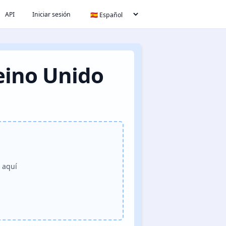
API
Iniciar sesión
eino Unido
o aquí