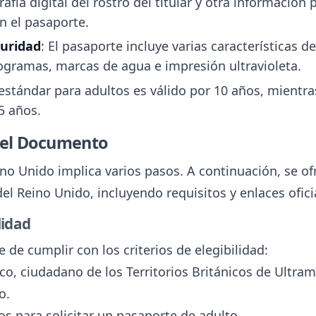
afía digital del rostro del titular y otra informació
n el pasaporte.
guridad
: El pasaporte incluye varias características d
logramas, marcas de agua e impresión ultravioleta.
estándar para adultos es válido por 10 años, mientr
5 años.
 el Documento
no Unido implica varios pasos. A continuación, se of
el Reino Unido, incluyendo requisitos y enlaces ofici
lidad
e de cumplir con los criterios de elegibilidad:
co, ciudadano de los Territorios Británicos de Ultrama
o.
s para solicitar un pasaporte de adulto.