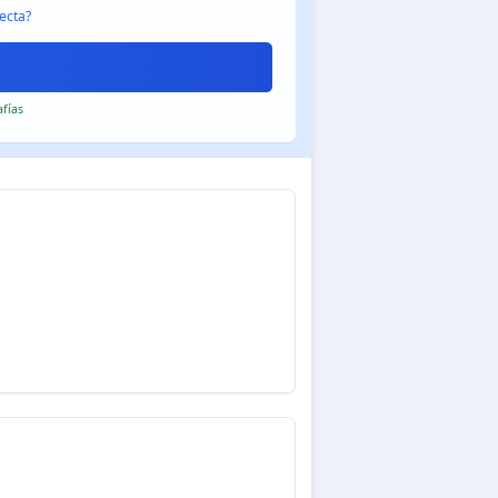
ecta?
afías