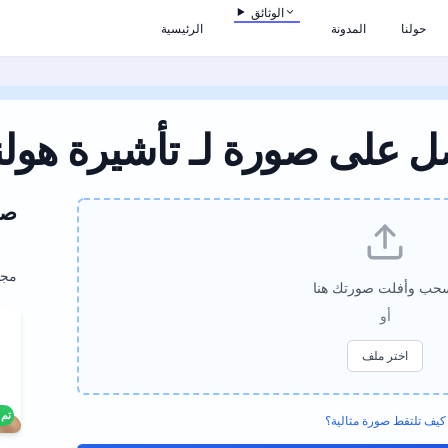
الوثائق
حولنا
المدونة
الرئيسية
 على صورة لـ تأشيرة هولن
صو
مجا
حب وأفلت صورتك هنا
أو
اختر ملف
تم 
كيف تلتقط صورة مثالية؟