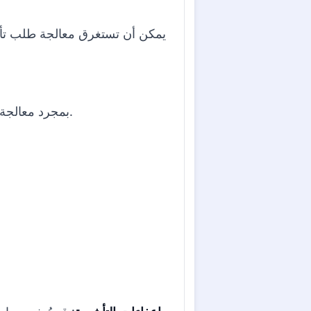
بمجرد معالجة طلبك، سيتم إخطارك لاستلام تأشيرتك. إذا تمت الموافقة، سيتم تثبيت التأشيرة على جواز سفرك.