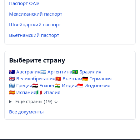
Паспорт ОАЭ
Мексиканский паспорт
Швейцарский паспорт
Вьетнамский паспорт
Выберите страну
🇦🇺
Австралия
🇦🇷
Аргентина
🇧🇷
Бразилия
🇬🇧
Великобритания
🇻🇳
Вьетнам
🇩🇪
Германия
🇬🇷
Греция
🇪🇬
Египет
🇮🇳
Индия
🇮🇩
Индонезия
🇪🇸
Испания
🇮🇹
Италия
Ещё страны (19) ↓
Все документы