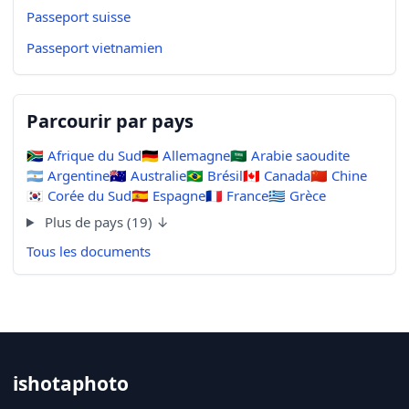
Passeport suisse
Passeport vietnamien
Parcourir par pays
🇿🇦
Afrique du Sud
🇩🇪
Allemagne
🇸🇦
Arabie saoudite
🇦🇷
Argentine
🇦🇺
Australie
🇧🇷
Brésil
🇨🇦
Canada
🇨🇳
Chine
🇰🇷
Corée du Sud
🇪🇸
Espagne
🇫🇷
France
🇬🇷
Grèce
Plus de pays (19) ↓
Tous les documents
ishotaphoto