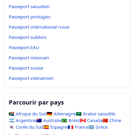
Passeport saoudien
Passeport portugais
Passeport international russe
Passeport suédois
Passeport EAU
Passeport mexicain
Passeport suisse
Passeport vietnamien
Parcourir par pays
🇿🇦
Afrique du Sud
🇩🇪
Allemagne
🇸🇦
Arabie saoudite
🇦🇷
Argentine
🇦🇺
Australie
🇧🇷
Brésil
🇨🇦
Canada
🇨🇳
Chine
🇰🇷
Corée du Sud
🇪🇸
Espagne
🇫🇷
France
🇬🇷
Grèce