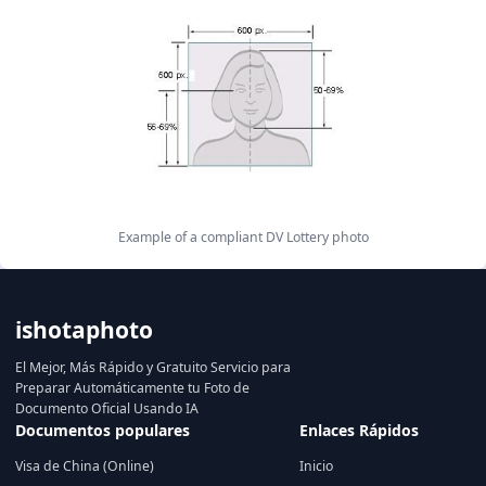
Example of a compliant DV Lottery photo
ishotaphoto
El Mejor, Más Rápido y Gratuito Servicio para
Preparar Automáticamente tu Foto de
Documento Oficial Usando IA
Documentos populares
Enlaces Rápidos
Visa de China (Online)
Inicio