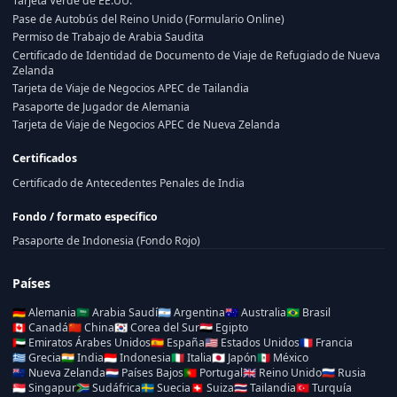
Tarjeta Verde de EE.UU.
Pase de Autobús del Reino Unido (Formulario Online)
Permiso de Trabajo de Arabia Saudita
Certificado de Identidad de Documento de Viaje de Refugiado de Nueva
Zelanda
Tarjeta de Viaje de Negocios APEC de Tailandia
Pasaporte de Jugador de Alemania
Tarjeta de Viaje de Negocios APEC de Nueva Zelanda
Certificados
Certificado de Antecedentes Penales de India
Fondo / formato específico
Pasaporte de Indonesia (Fondo Rojo)
Países
🇩🇪
Alemania
🇸🇦
Arabia Saudí
🇦🇷
Argentina
🇦🇺
Australia
🇧🇷
Brasil
🇨🇦
Canadá
🇨🇳
China
🇰🇷
Corea del Sur
🇪🇬
Egipto
🇦🇪
Emiratos Árabes Unidos
🇪🇸
España
🇺🇸
Estados Unidos
🇫🇷
Francia
🇬🇷
Grecia
🇮🇳
India
🇮🇩
Indonesia
🇮🇹
Italia
🇯🇵
Japón
🇲🇽
México
🇳🇿
Nueva Zelanda
🇳🇱
Países Bajos
🇵🇹
Portugal
🇬🇧
Reino Unido
🇷🇺
Rusia
🇸🇬
Singapur
🇿🇦
Sudáfrica
🇸🇪
Suecia
🇨🇭
Suiza
🇹🇭
Tailandia
🇹🇷
Turquía