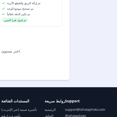
تم إزالة البريق والقطع الأثرية
تم تصحيح موضع الوجه
تم تكبير الدقة تلقائياً
تم قبول فيزا الصين
اختر مستوى المعالجة المناسب لك. ابدأ بالمعالجة المجانية أو ترق إلى المميزة للحصول على نتائج احترافية.
Support
روابط سريعة
المستندات الشائعة
support@ishotaphoto.com
الرئيسية
تأشيرة صينية (عبر الإنترنت)
@ishotaphoto
الوثائق
تأشيرة برازيلية